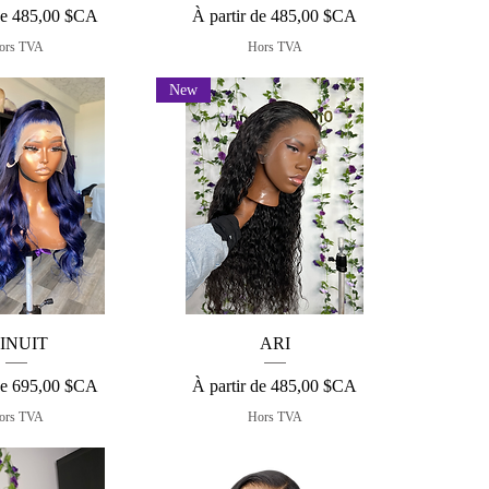
otionnel
Prix promotionnel
de
485,00 $CA
À partir de
485,00 $CA
ors TVA
Hors TVA
New
çu rapide
Aperçu rapide
INUIT
ARI
otionnel
Prix promotionnel
de
695,00 $CA
À partir de
485,00 $CA
ors TVA
Hors TVA