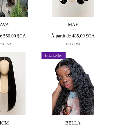
çu rapide
Aperçu rapide
AVA
MAE
otionnel
Prix promotionnel
de
550,00 $CA
À partir de
485,00 $CA
ors TVA
Hors TVA
Best-seller
çu rapide
Aperçu rapide
KIM
BELLA