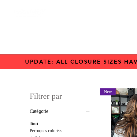
Accueil
Accueil
Contact
UPDATE: ALL CLOSURE SIZES HA
New
Filtrer par
Catégorie
Tout
Perruques colorées