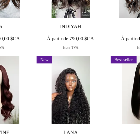
apide
Aperçu rapide
Aper
a
INDIYAH
nnel
Prix promotionnel
Prix prom
70,00 $CA
À partir de
790,00 $CA
À partir 
TVA
Hors TVA
H
New
Best-seller
apide
Aperçu rapide
Aper
WINE
LANA