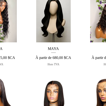
apide
Aperçu rapide
Aper
A
MAYA
nnel
Prix promotionnel
Prix prom
95,00 $CA
À partir de
680,00 $CA
À partir 
TVA
Hors TVA
H