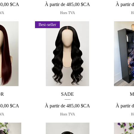
nnel
Prix promotionnel
Prix prom
30,00 $CA
À partir de
485,00 $CA
À partir 
TVA
Hors TVA
H
Best-seller
apide
Aperçu rapide
Aper
OR
SADE
M
nnel
Prix promotionnel
Prix prom
30,00 $CA
À partir de
485,00 $CA
À partir 
TVA
Hors TVA
H