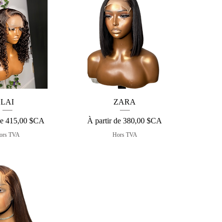
çu rapide
Aperçu rapide
LAI
ZARA
otionnel
Prix promotionnel
de
415,00 $CA
À partir de
380,00 $CA
ors TVA
Hors TVA