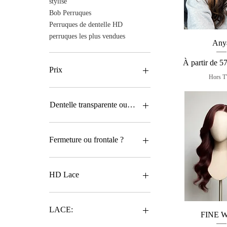
stylisé
Bob Perruques
Perruques de dentelle HD
perruques les plus vendues
Aperçu r
Any
Prix promotio
À partir de
5
Prix
Hors 
380 $CA
790 $CA
Dentelle transparente ou HD ?
HD
Transparent
Fermeture ou frontale ?
Fermeture
Frontale
HD Lace
HD
LACE:
Aperçu r
FINE 