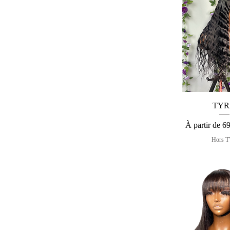
Aperçu r
TYR
Prix promotio
À partir de
6
Hors 