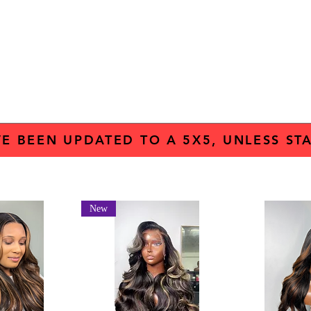
Landing Page
About
Contact
New Page
Sho
VE BEEN UPDATED TO A 5X5, UNLESS STA
New