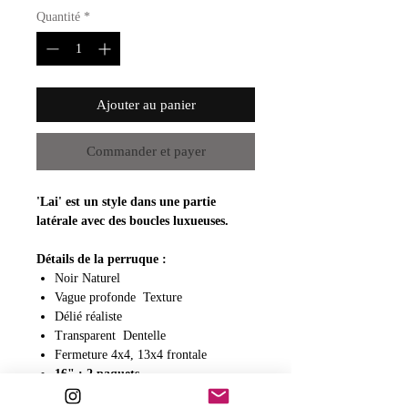
Quantité
*
Ajouter au panier
Commander et payer
'Lai' est un style dans une partie
latérale avec des boucles luxueuses.
Détails de la perruque :
Noir Naturel
Vague profonde
Texture
Délié réaliste
Transparent
Dentelle
Fermeture 4x4, 13x4 frontale
16" : 2 paquets
18"-22" : 3 paquets